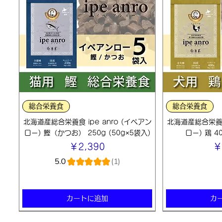
クイックビュー
クイ
総合栄養食
総合栄養食
北海道産総合栄養食 ipe anro (イペアン
北海道産総合栄養食 
ロー) 鰹（かつお） 250g (50g×5袋入)
ロー) 鶏 40
価格
価
￥2,390
￥
5.0
★
★
★
★
★
1
1
カートに追加
カ