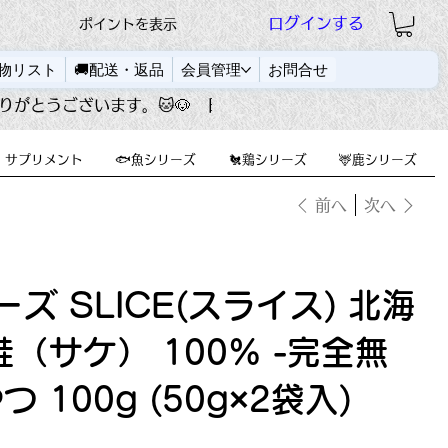
ログインする
ポイントを表示
い物リスト
🚚配送・返品
会員管理
お問合せ
💊サプリメント
🐟️魚シリーズ
🐔鶏シリーズ
🦌鹿シリーズ
前へ
次へ
リーズ SLICE(スライス) 北海
（サケ） 100% -完全無
100g (50g×2袋入)