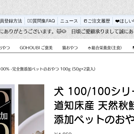
会員登録方法
🙋‍♂️質問集FAQ
ニュース
📒ご注文履歴
❤️ほし
にありがとうございます。🐱
 おやつ
GOHOUBI ご褒美
猫おやつ
🍚総合栄養食(主食)
00% -完全無添加ペットのおやつ 100g (50g×2袋入)
犬 100/100シ
道知床産 天然秋鮭
添加ペットのおやつ 
元
セ