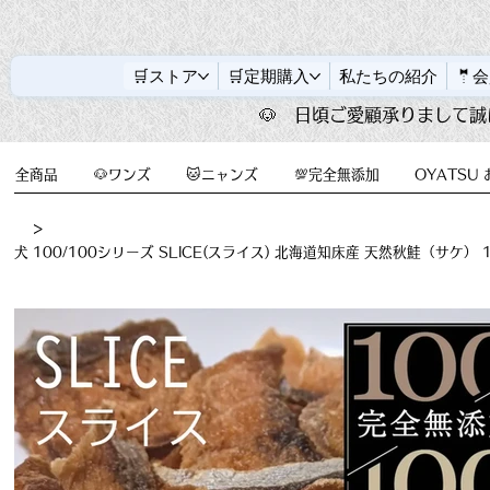
🛒ストア
🛒定期購入
私たちの紹介
🤵
🐶　日頃ご愛顧承りまして誠
全商品
🐶ワンズ
🐱ニャンズ
💯完全無添加
OYATSU
>
犬 100/100シリーズ SLICE(スライス) 北海道知床産 天然秋鮭（サケ） 1