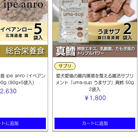
ックビュー
クイックビュー
サプリ
ipe anro (イペアン
愛犬愛猫の腸内環境を整える腸活サプリ
0g (80g×5袋入)
メント「uma-sup うまサプ」真鱈 50g
2袋入
格
2,630
価格
￥1,800
ートに追加
カートに追加