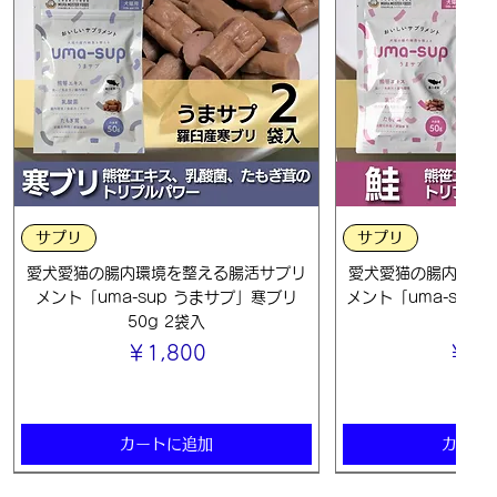
クイックビュー
クイック
サプリ
サプリ
愛犬愛猫の腸内環境を整える腸活サプリ
愛犬愛猫の腸内環境
メント「uma-sup うまサプ」寒ブリ
メント「uma-sup 
50g 2袋入
袋
価格
価格
￥1,800
￥1,
カートに追加
カート