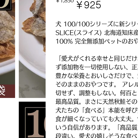
￥1,850
の
ー
￥925
価
ル
格
価
格
犬 100/100シリーズに新シ
SLICE(スライス) 北海道知
100% 完全無添加ペットのおやつ 
「愛犬がくれる幸せと同じだけ
ず添加物を一切使用しない、正
豊かな栄養とおいしさだけで、
そのままのおやつです。 アレ
切せず、調整もしない。何百と
最高品質。まさに天然秋鮭その
犬たちの「食べる」本能を呼び
食が細くなっていても大丈夫。
いう自信があります。「高品質
段違い。愛犬の嬉しそうな食べ