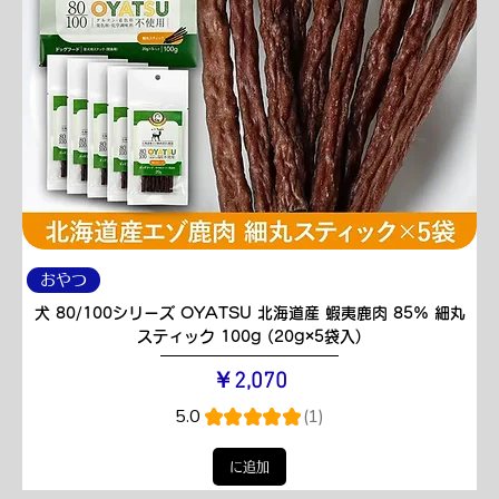
おやつ
犬 80/100シリーズ OYATSU 北海道産 蝦夷鹿肉 85% 細丸
スティック 100g (20g×5袋入)
価格
￥2,070
5.0
★
★
★
★
★
1
1
に追加