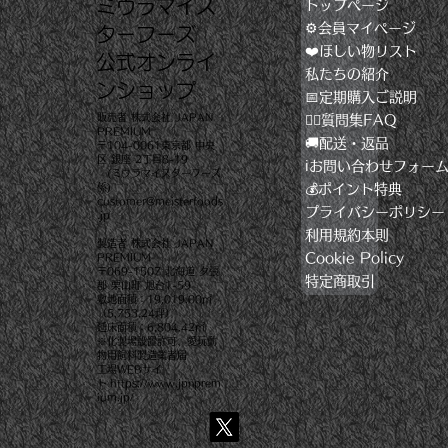
​ミウラマイス
トップページ
⚙️会員マイページ
ターフーズ
❤️ほしい物リスト
​公式オンライ
私たちの紹介
ンショップ
📅定期購入ご説明
販売者 株式会社 JAPAN
🙋‍♂️質問集FAQ
PREMIUM
🚚配送・返品
〒104-0061東京都 中央
区 銀座 2丁目8-19
ℹ️お問い合わせフォー
(ミウラマイスターフーズ
💰️ポイント特典
係)
customer@meisterfoods
プライバシーポリシー
.jp
利用規約本則
製造者 株式会社 JAPAN
Cookie Policy
PREMIUM
〒069-1507 北海道 夕張
特定商取引
郡 栗山町 旭台1-59
敷地面積：19,019.00㎡
（5,753.24坪）
延床面積：6,804.42㎡
※化製場設置許可、愛玩動
物用飼料製造業者届
工場WEBサイ
ト
https://www.jpnprem
ium.jp/