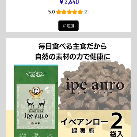
価格
￥2,640
5.0
★
★
★
★
★
2
2
に追加