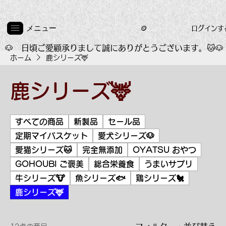
メニュー
ログインす
🪙
🐶　日頃ご愛顧承りまして誠にありがとうございます。🐱
ホーム
鹿シリーズ🦌
鹿シリーズ🦌
すべての商品
新製品
セール品
定期マイバスケット
愛犬シリーズ🐶
愛猫シリーズ🐱
完全無添加
OYATSU おやつ
GOHOUBI ご褒美
総合栄養食
うまいサプリ
牛シリーズ🐮
魚シリーズ🐟️
鶏シリーズ🐔
鹿シリーズ🦌