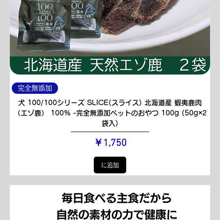
完全無添加
犬 100/100シリーズ SLICE(スライス) 北海道産 蝦夷鹿肉
（エゾ鹿） 100% -完全無添加ペットのおやつ 100g (50g×2
袋入)
価格
￥1,750
に追加