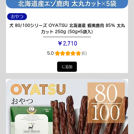
おやつ
犬 80/100シリーズ OYATSU 北海道産 蝦夷鹿肉 85% 太丸
カット 250g (50g×5袋入)
価格
￥2,710
5.0
★
★
★
★
★
6
6
に追加