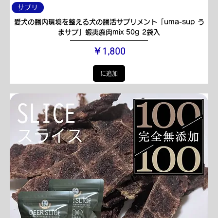
サプリ
愛犬の腸内環境を整える犬の腸活サプリメント「uma-sup う
まサプ」蝦夷鹿肉mix 50g 2袋入
価格
￥1,800
に追加