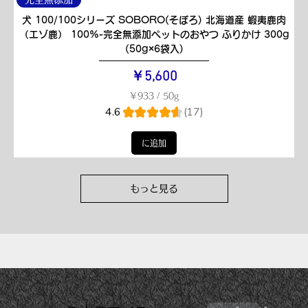
犬 100/100シリーズ SOBORO(そぼろ) 北海道産 蝦夷鹿肉
（エゾ鹿） 100%-完全無添加ペットのおやつ ふりかけ 300g
(50g×6袋入)
価格
￥5,600
￥933
/
50g
￥
4.6
★
★
★
★
★
17
17
9
3
3
に追加
／
5
0
g
もっと見る