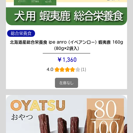
総合栄養食
北海道産総合栄養食 ipe anro (イペアンロー) 蝦夷鹿 160g
(80g×2袋入)
価格
￥1,360
4.0
★
★
★
★
★
1
1
在庫なし