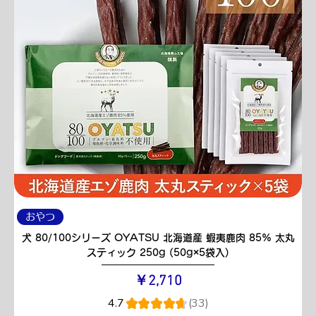
おやつ
犬 80/100シリーズ OYATSU 北海道産 蝦夷鹿肉 85% 太丸
スティック 250g (50g×5袋入)
価格
￥2,710
4.7
★
★
★
★
★
33
33