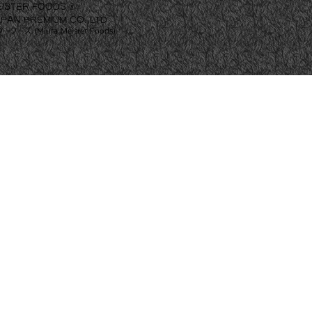
EISTER FOODS ®
APAN PREMIUM CO.,LTD
ーズ (Miura Meister Foods)