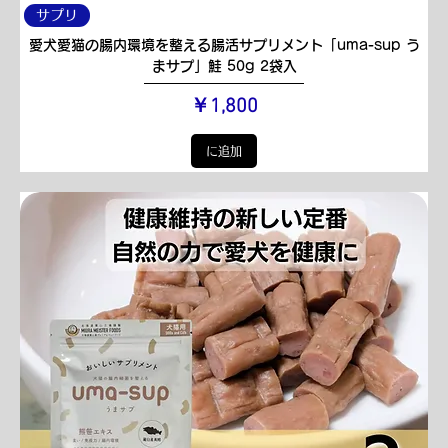
サプリ
愛犬愛猫の腸内環境を整える腸活サプリメント「uma-sup う
まサプ」鮭 50g 2袋入
価格
￥1,800
に追加