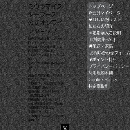
​ミウラマイス
トップページ
⚙️会員マイページ
ターフーズ
❤️ほしい物リスト
​公式オンライ
私たちの紹介
ンショップ
📅定期購入ご説明
販売者 株式会社 JAPAN
🙋‍♂️質問集FAQ
PREMIUM
🚚配送・返品
〒104-0061東京都 中央
区 銀座 2丁目8-19
ℹ️お問い合わせフォー
(ミウラマイスターフーズ
💰️ポイント特典
係)
customer@meisterfoods
プライバシーポリシー
.jp
利用規約本則
製造者 株式会社 JAPAN
Cookie Policy
PREMIUM
〒069-1507 北海道 夕張
特定商取引
郡 栗山町 旭台1-59
敷地面積：19,019.00㎡
（5,753.24坪）
延床面積：6,804.42㎡
※化製場設置許可、愛玩動
物用飼料製造業者届
工場WEBサイ
ト
https://www.jpnprem
ium.jp/