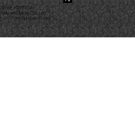
EISTER FOODS ®
APAN PREMIUM CO.,LTD
ーズ (Miura Meister Foods)