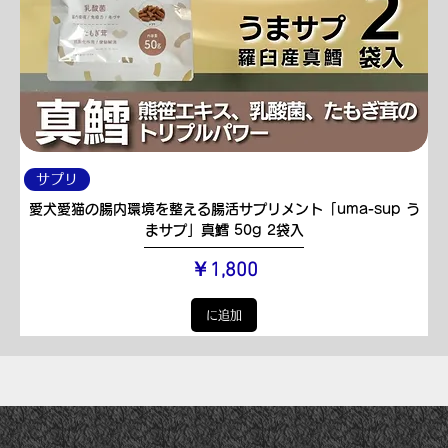
サプリ
愛犬愛猫の腸内環境を整える腸活サプリメント「uma-sup う
まサプ」真鱈 50g 2袋入
価格
￥1,800
に追加