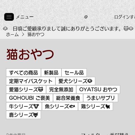
メニュー
ログインす
🪙
🐶　日頃ご愛顧承りまして誠にありがとうございます。🐱
ホーム
猫おやつ
猫おやつ
すべての商品
新製品
セール品
定期マイバスケット
愛犬シリーズ🐶
愛猫シリーズ🐱
完全無添加
OYATSU おやつ
GOHOUBI ご褒美
総合栄養食
うまいサプリ
牛シリーズ🐮
魚シリーズ🐟️
鶏シリーズ🐔
鹿シリーズ🦌